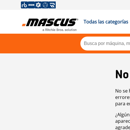
Todas las categorías
No
No se 
errore
para e
¿Algún
aparec
agrade