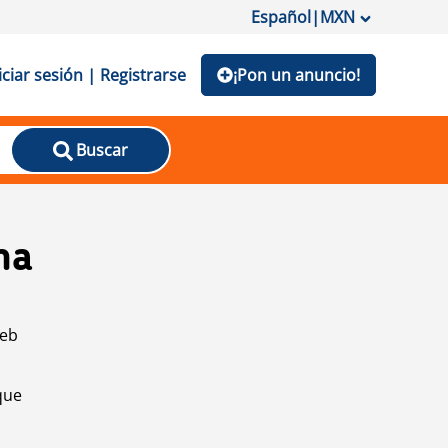
Español
|
MXN
iciar sesión | Registrarse
¡Pon un anuncio!
Buscar
na
web
que