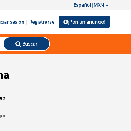
Español
|
MXN
iciar sesión | Registrarse
¡Pon un anuncio!
Buscar
na
web
que