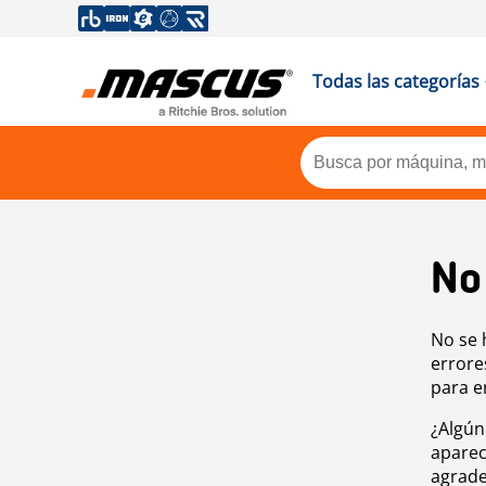
Todas las categorías
No
No se 
errore
para e
¿Algún
aparec
agrade