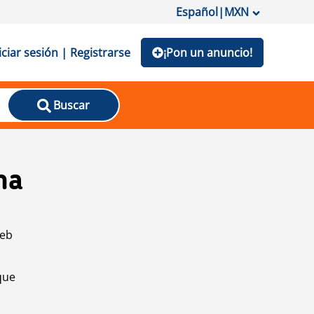
Español
|
MXN
iciar sesión | Registrarse
¡Pon un anuncio!
Buscar
na
web
que