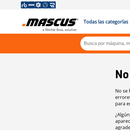
Todas las categorías
No
No se 
errore
para e
¿Algún
aparec
agrade