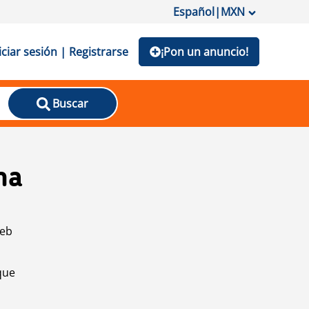
Español
|
MXN
iciar sesión | Registrarse
¡Pon un anuncio!
Buscar
na
web
que