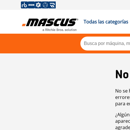
Todas las categorías
No
No se 
errore
para e
¿Algún
aparec
agrade