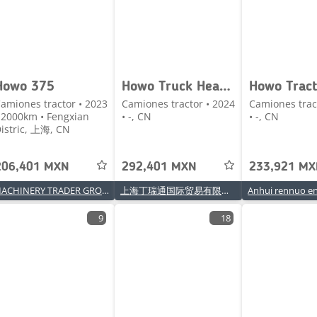
Howo 375
Howo Truck Head 6*4
Howo Tract
amiones tractor • 2023
Camiones tractor • 2024
Camiones trac
 2000km • Fengxian
• -, CN
• -, CN
istric, 上海, CN
206,401 MXN
292,401 MXN
233,921 M
MACHINERY TRADER GROUP CO., LTD
上海丁瑞通国际贸易有限公司
9
18