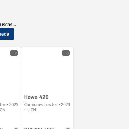
uscas...
ueda
7
8
Howo 420
tor • 2023
Camiones tractor • 2023
 CN
• -, CN