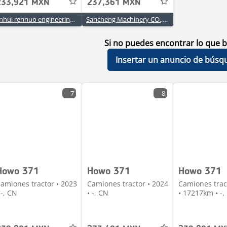
233,921 MXN
237,361 MXN
Anhui rennuo engineering machinery co., ltd
Sancheng Machinery CO.,LTD
Si no puedes encontrar lo que b
Insertar un anuncio de búsq
7
8
Howo 371
Howo 371
Howo 371
amiones tractor • 2023
Camiones tractor • 2024
Camiones trac
 -, CN
• -, CN
• 17217km • -,