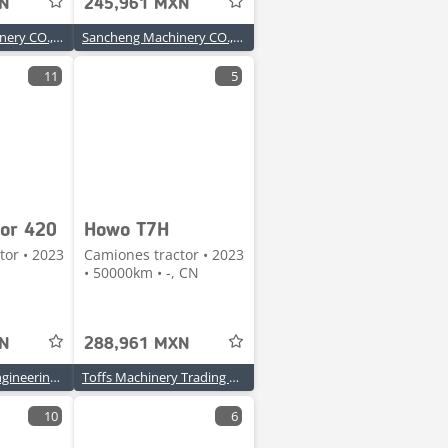
XN
245,961 MXN
Sancheng Machinery CO.,LTD
Sancheng Machinery CO.,LTD
11
5
or 420
Howo T7H
tor • 2023
Camiones tractor • 2023
• 50000km • -, CN
XN
288,961 MXN
Anhui rennuo engineering machinery co., ltd
Toffs Machinery Trading Co.,Ltd
10
6