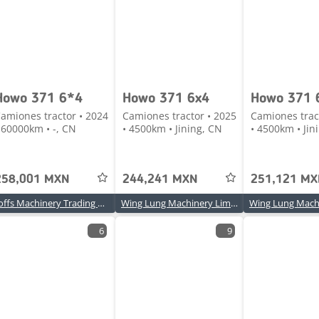
Howo 371 6*4
Howo 371 6x4
Howo 371 
amiones tractor • 2024
Camiones tractor • 2025
Camiones trac
 60000km • -, CN
• 4500km • Jining, CN
• 4500km • Jin
258,001 MXN
244,241 MXN
251,121 M
Toffs Machinery Trading Co.,Ltd
Wing Lung Machinery Limited
6
9