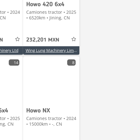
Howo 420 6x4
tor • 2024
Camiones tractor • 2025
 CN
• 6520km • Jining, CN
XN
232,201 MXN
hinery Ltd
Wing Lung Machinery Limited
14
8
6x4
Howo NX
tor • 2025
Camiones tractor • 2024
ing, CN
• 15000km • -, CN