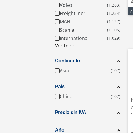
Volvo
Freightliner
MAN
Scania
International
Ver todo
Continente
Asia
País
China
C
Precio sin IVA
•
Año