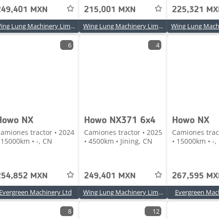
249,401 MXN
215,001 MXN
225,321 M
Wing Lung Machinery Limited
Wing Lung Machinery Limited
6
4
Howo NX
Howo NX371 6x4
Howo NX
amiones tractor • 2024
Camiones tractor • 2025
Camiones trac
 15000km • -, CN
• 4500km • Jining, CN
• 15000km • -,
254,852 MXN
249,401 MXN
267,595 M
Evergreen Machinery Ltd
Wing Lung Machinery Limited
Evergreen Mac
8
12