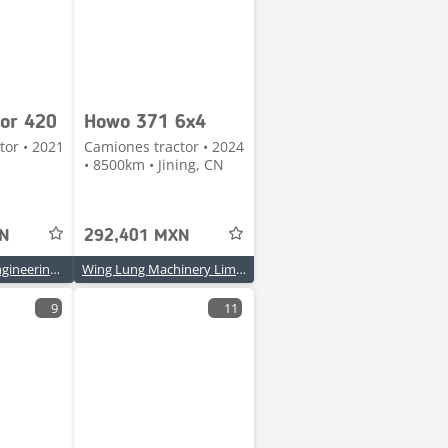
or 420
Howo 371 6x4
tor • 2021
Camiones tractor • 2024
• 8500km • Jining, CN
XN
292,401 MXN
Anhui rennuo engineering machinery co., ltd
Wing Lung Machinery Limited
9
11