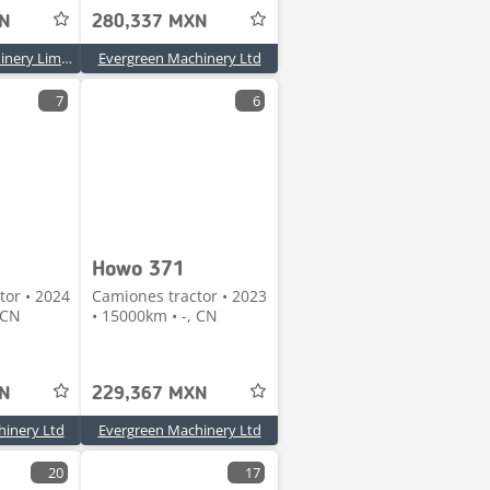
XN
280,337 MXN
Wing Lung Machinery Limited
Evergreen Machinery Ltd
7
6
Howo 371
tor • 2024
Camiones tractor • 2023
 CN
• 15000km • -, CN
XN
229,367 MXN
hinery Ltd
Evergreen Machinery Ltd
20
17