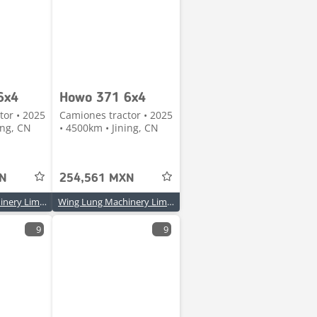
6x4
Howo 371 6x4
tor • 2025
Camiones tractor • 2025
ing, CN
• 4500km • Jining, CN
XN
254,561 MXN
Wing Lung Machinery Limited
Wing Lung Machinery Limited
9
9