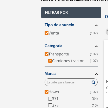
FILTRAR POR
O
Tipo de anuncio
Venta
Categoría
Transporte
Camiones tractor
Marca
C
Howo
•
371
375