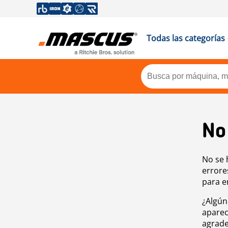
Todas las categorías
No
No se 
errore
para e
¿Algún
aparec
agrade