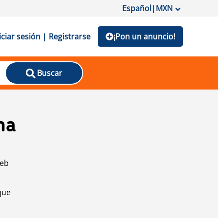
Español
|
MXN
iciar sesión | Registrarse
¡Pon un anuncio!
Buscar
na
web
que