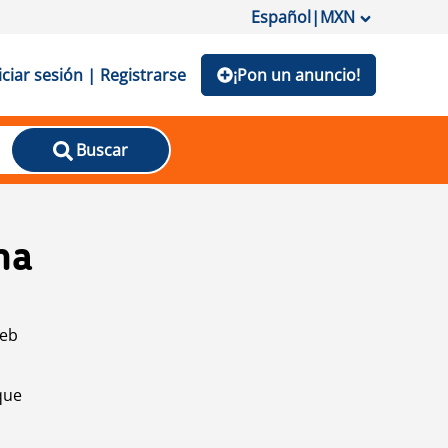
Español
|
MXN
iciar sesión | Registrarse
¡Pon un anuncio!
Buscar
na
web
que