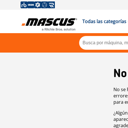
Todas las categorías
No
No se 
errore
para e
¿Algún
aparec
agrade