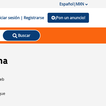
Español
|
MXN
iciar sesión | Registrarse
¡Pon un anuncio!
Buscar
na
web
que