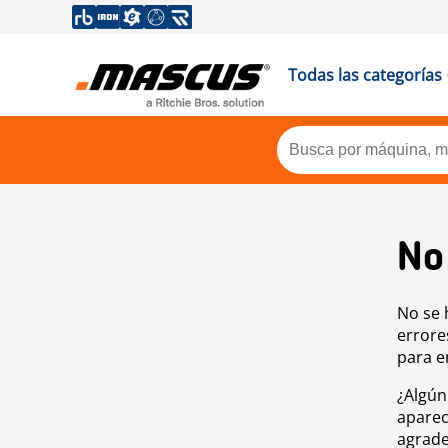
Todas las categorías
No
No se 
errore
para e
¿Algún
aparec
agrade