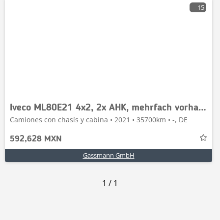
15
Iveco ML80E21 4x2, 2x AHK, mehrfach vorhanden!
Camiones con chasís y cabina • 2021 • 35700km • -, DE
592,628 MXN
Gassmann GmbH
1
/
1