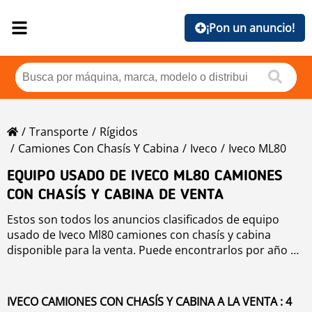
¡Pon un anuncio!
Transporte
Rígidos
Camiones Con Chasís Y Cabina
Iveco
Iveco ML80
EQUIPO USADO DE IVECO ML80 CAMIONES
CON CHASÍS Y CABINA DE VENTA
Estos son todos los anuncios clasificados de equipo
usado de Iveco Ml80 camiones con chasís y cabina
disponible para la venta. Puede encontrarlos por año de
producción, precio, horas de trabajo o país. Para
mejorar su su búsqueda, por favor utilice la herramienta
de navegación de la parte izquierda.
IVECO CAMIONES CON CHASÍS Y CABINA A LA VENTA : 4