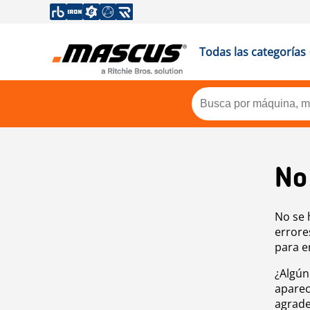
Todas las categorías
No
No se 
errore
para e
¿Algún
aparec
agrade