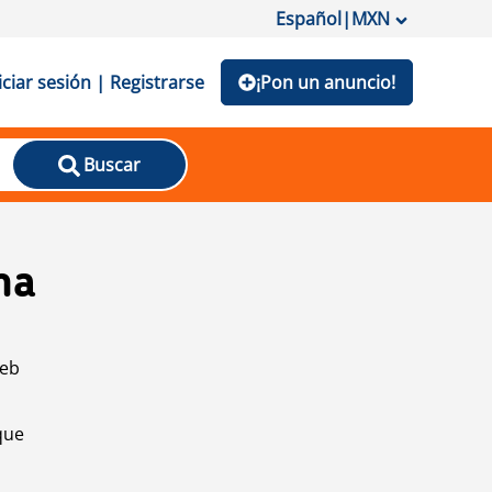
Español
|
MXN
iciar sesión | Registrarse
¡Pon un anuncio!
Buscar
na
web
que