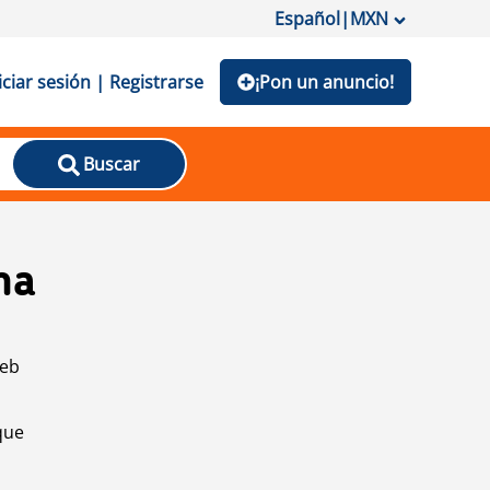
Español
|
MXN
iciar sesión | Registrarse
¡Pon un anuncio!
Buscar
na
web
que