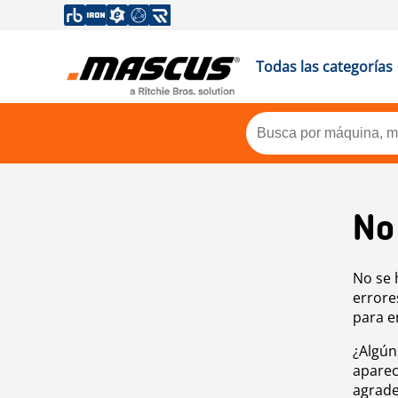
Todas las categorías
No
No se 
errore
para e
¿Algún
aparec
agrade