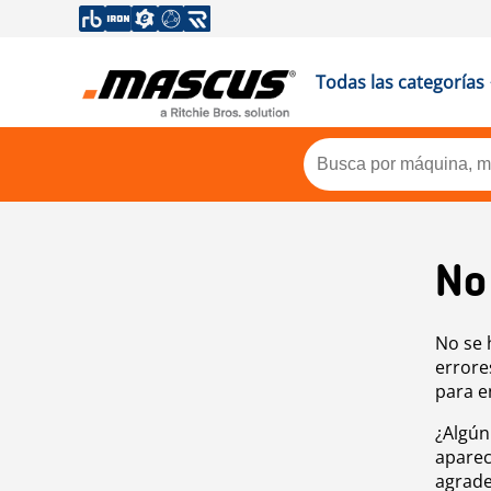
Todas las categorías
No
No se 
errore
para e
¿Algún
aparec
agrade