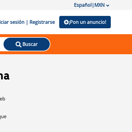
Español
|
MXN
iciar sesión | Registrarse
¡Pon un anuncio!
Buscar
na
web
que