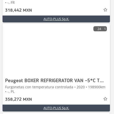
• -, FR
318,442 MXN
AUTO-PLUS Sp.K.
24
1
Peugeot BOXER REFRIGERATOR VAN -5*C TWO COMPARTMENTS
Furgonetas con temperatura controlada • 2020 • 198900km
• -, PL
358,272 MXN
AUTO-PLUS Sp.K.