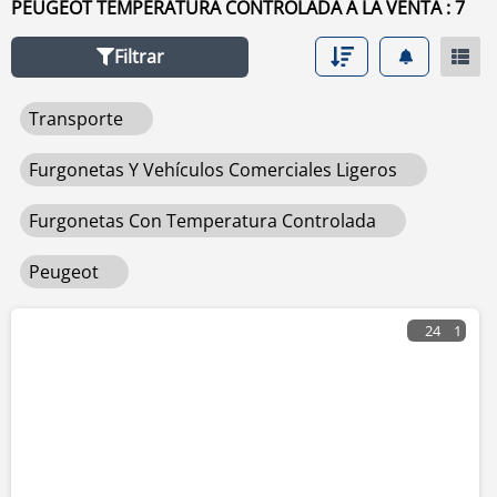
PEUGEOT TEMPERATURA CONTROLADA A LA VENTA : 7
usado de venta haga clic en este enlace
temperatura
controlada
.
Filtrar
Transporte
Furgonetas Y Vehículos Comerciales Ligeros
Furgonetas Con Temperatura Controlada
Peugeot
24
1