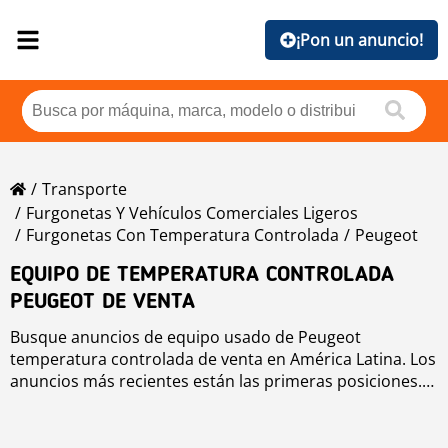
¡Pon un anuncio!
Transporte
Furgonetas Y Vehículos Comerciales Ligeros
Furgonetas Con Temperatura Controlada
Peugeot
EQUIPO DE TEMPERATURA CONTROLADA
PEUGEOT DE VENTA
Busque anuncios de equipo usado de Peugeot
temperatura controlada de venta en América Latina. Los
anuncios más recientes están las primeras posiciones.
Para buscar equipo usado de Peugeot temperatura
controlada haga clic en los botones de marca, año,
precio, horas de uso, país. Para buscar cualquier equipo