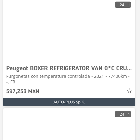
24
1
Peugeot BOXER REFRIGERATOR VAN 0*C CRUISE CONTROL
Furgonetas con temperatura controlada • 2021 • 77400km •
-, FR
597,253 MXN
AUTO-PLUS Sp.K.
24
1