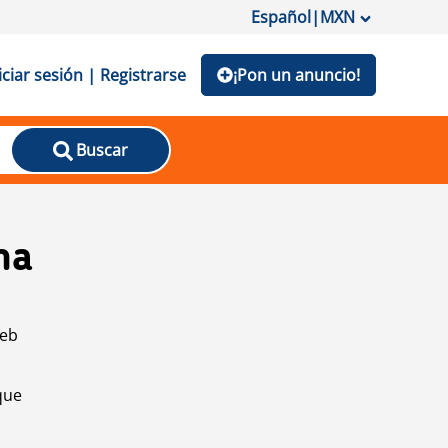
Español
|
MXN
iciar sesión | Registrarse
¡Pon un anuncio!
Buscar
na
web
que