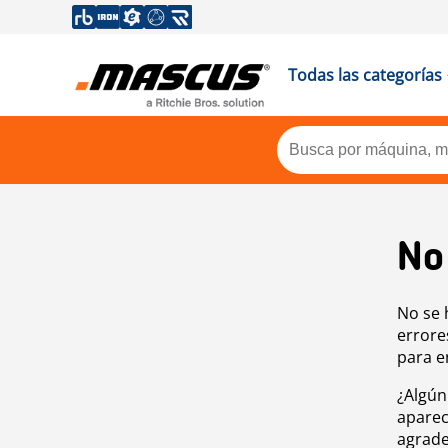
Todas las categorías
No
No se 
errore
para e
¿Algún
aparec
agrade