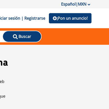
Español
|
MXN
iciar sesión | Registrarse
¡Pon un anuncio!
Buscar
na
web
que