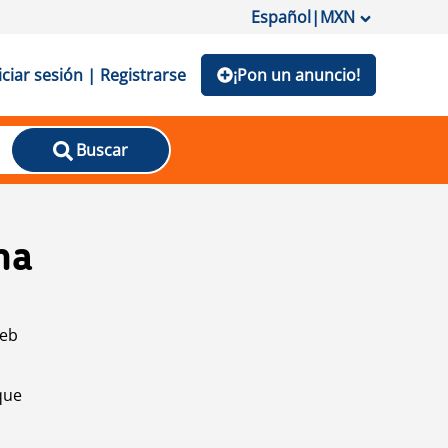
Español
|
MXN
iciar sesión | Registrarse
¡Pon un anuncio!
Buscar
na
web
que