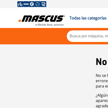
Todas las categorías
No
No se 
errore
para e
¿Algún
aparec
agrade