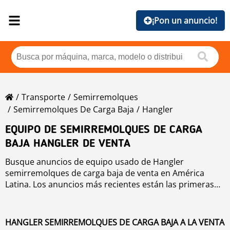
¡Pon un anuncio!
Transporte
Semirremolques
Semirremolques De Carga Baja
Hangler
EQUIPO DE SEMIRREMOLQUES DE CARGA
BAJA HANGLER DE VENTA
Busque anuncios de equipo usado de Hangler
semirremolques de carga baja de venta en América
Latina. Los anuncios más recientes están las primeras
posiciones. Para buscar equipo usado de Hangler
semirremolques de carga baja haga clic en los botones
de marca, año, precio, horas de uso, país. Para buscar
HANGLER SEMIRREMOLQUES DE CARGA BAJA A LA VENTA
cualquier equipo usado de venta haga clic en este