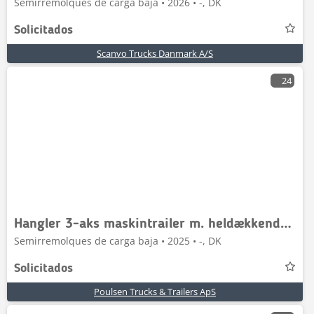
Semirremolques de carga baja • 2026 • -, DK
Solicitados
Scanvo Trucks Danmark A/S
24
Hangler 3-aks maskintrailer m. heldækkende rampe
Semirremolques de carga baja • 2025 • -, DK
Solicitados
Poulsen Trucks & Trailers ApS