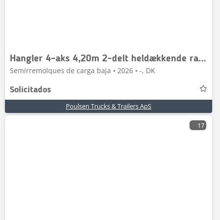
Hangler 4-aks 4,20m 2-delt heldækkende rampe
Semirremolques de carga baja • 2026 • -, DK
Solicitados
Poulsen Trucks & Trailers ApS
17