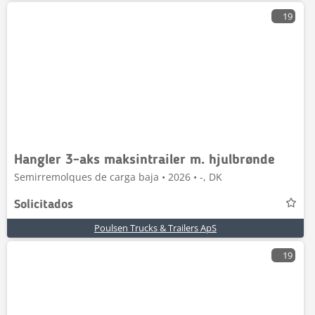
19
Hangler 3-aks maksintrailer m. hjulbrønde
Semirremolques de carga baja • 2026 • -, DK
Solicitados
Poulsen Trucks & Trailers ApS
19