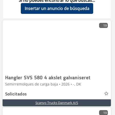
Si no puedes encontrar lo que buscas...
Insertar un anuncio de búsqueda
19
Hangler SVS 580 4 akslet galvaniseret
Semirremolques de carga baja • 2026 • -, DK
Solicitados
Scanvo Trucks Danmark A/S
19