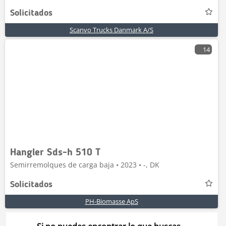
Solicitados
Scanvo Trucks Danmark A/S
14
Hangler Sds-h 510 T
Semirremolques de carga baja • 2023 • -, DK
Solicitados
PH-Biomasse ApS