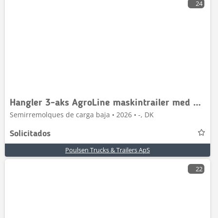
24
Hangler 3-aks AgroLine maskintrailer med hjulbrønde
Semirremolques de carga baja • 2026 • -, DK
Solicitados
Poulsen Trucks & Trailers ApS
22