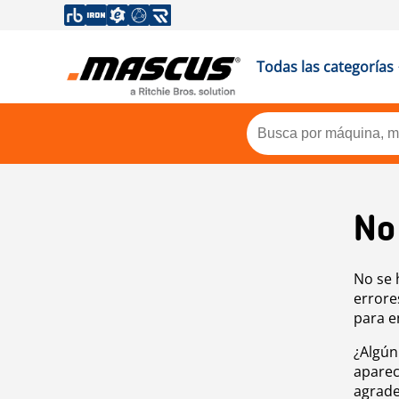
Todas las categorías
No
No se 
errore
para e
¿Algún
aparec
agrade