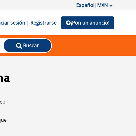
Español
|
MXN
iciar sesión | Registrarse
¡Pon un anuncio!
Buscar
na
web
que