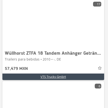
17
Wüllhorst ZTFA 18 Tandem Anhänger Getränke
Trailers para bebidas • 2010 • -, DE
57,479 MXN
VTS Trucks GmbH
6