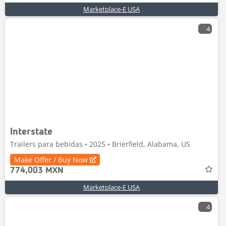
Marketplace-E USA
4
Interstate
Trailers para bebidas • 2025 • Brierfield, Alabama, US
Make Offer / Buy Now
774,003 MXN
Marketplace-E USA
4