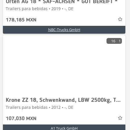
Orten AG 18 * SAF-ACHSEN * GUT BEREIFT *
Trailers para bebidas • 2019 • -, DE
178,185 MXN
NBC-Trucks GmbH
16
1
Krone ZZ 18, Schwenkwand, LBW 2500kg, TÜV 07/2027
Trailers para bebidas • 2012 • -, DE
107,030 MXN
A1 Truck GmbH