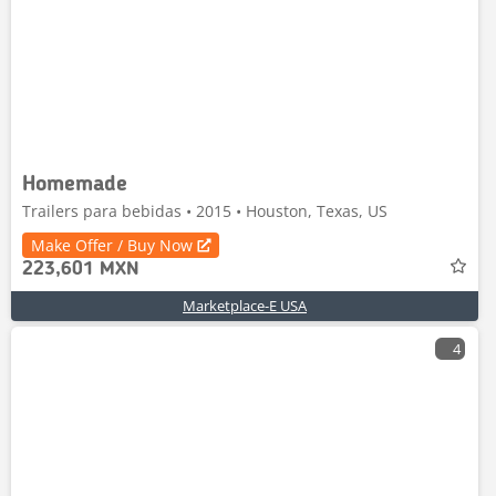
Homemade
Trailers para bebidas • 2015 • Houston, Texas, US
Make Offer / Buy Now
223,601 MXN
Marketplace-E USA
4