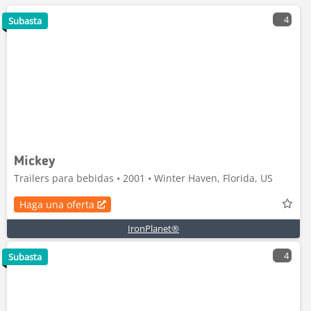
4
Subasta
Mickey
Trailers para bebidas • 2001 • Winter Haven, Florida, US
Haga una oferta
IronPlanet®
4
Subasta