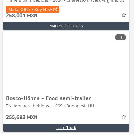
Trailers para bebidas • 2024 • Charleston, West Virginia, US
Make Offer / Buy Now
258,001 MXN
Marketplace-E USA
15
Bosco-Höhns - Food semi-trailer
Trailers para bebidas • 1999 • Budapest, HU
255,682 MXN
Laslo Truck