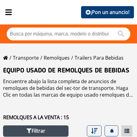
¡Pon un anuncio!
Transporte
Remolques
Trailers Para Bebidas
EQUIPO USADO DE REMOLQUES DE BEBIDAS
Encuentre abajo la lista completa de anuncios de
remolques de bebidas del sec-tor de transporte. Haga
Clic en todas las marcas de equipo usado remolques de
bebidas si quiere comprobar el equipo usado disponible
de remolques de bebidas ordenado por marca o si
desea mejorar los resultados de búsqueda de equipo
REMOLQUES A LA VENTA : 15
usado de remolques de bebidas utilizando la
herramienta de navegación situada en el lado izquierdo.
Filtrar