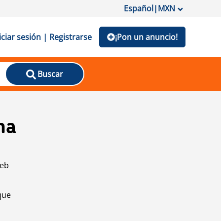
Español
|
MXN
iciar sesión | Registrarse
¡Pon un anuncio!
Buscar
na
web
que