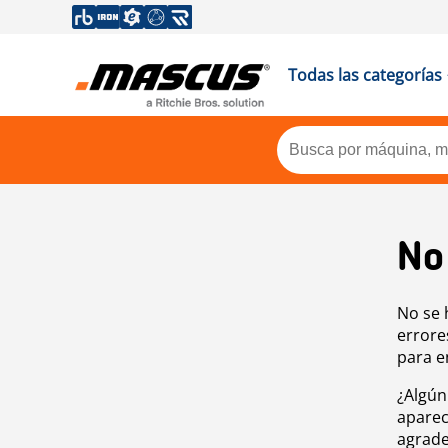
Todas las categorías
No
No se 
errore
para e
¿Algún
aparec
agrade