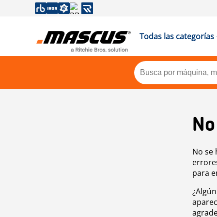
Todas las categorías
No
No se 
errore
para e
¿Algún
aparec
agrade