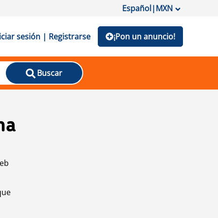
Español
|
MXN
iciar sesión | Registrarse
¡Pon un anuncio!
Buscar
na
web
que