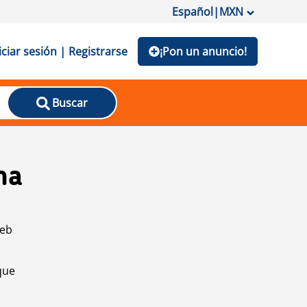
Español
|
MXN
iciar sesión | Registrarse
¡Pon un anuncio!
Buscar
na
web
que