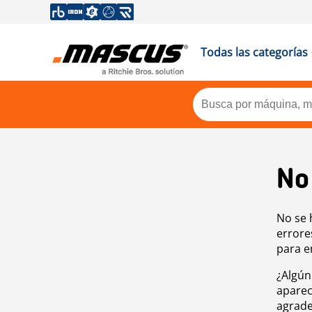
Todas las categorías
No
No se 
errore
para e
¿Algún
aparec
agrade