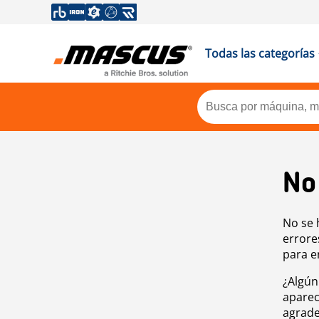
Todas las categorías
No
No se 
errore
para e
¿Algún
aparec
agrade