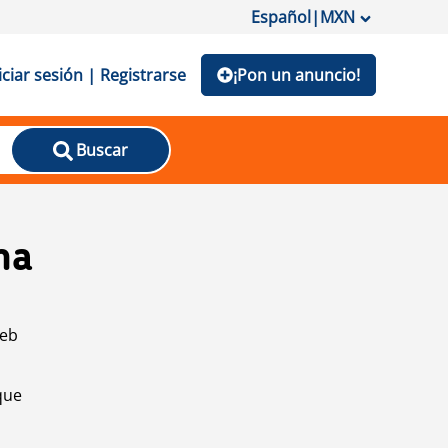
Español
|
MXN
iciar sesión | Registrarse
¡Pon un anuncio!
Buscar
na
web
que