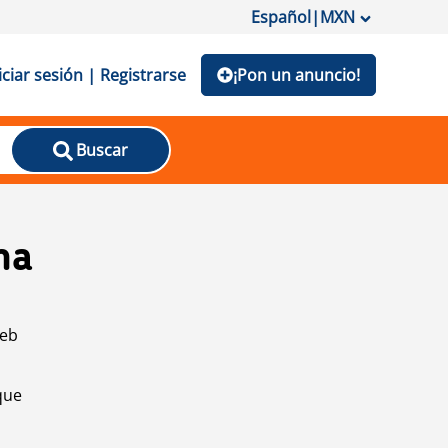
Español
|
MXN
iciar sesión | Registrarse
¡Pon un anuncio!
Buscar
na
web
que