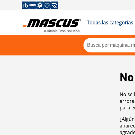
Todas las categorías
No
No se 
errore
para e
¿Algún
aparec
agrade