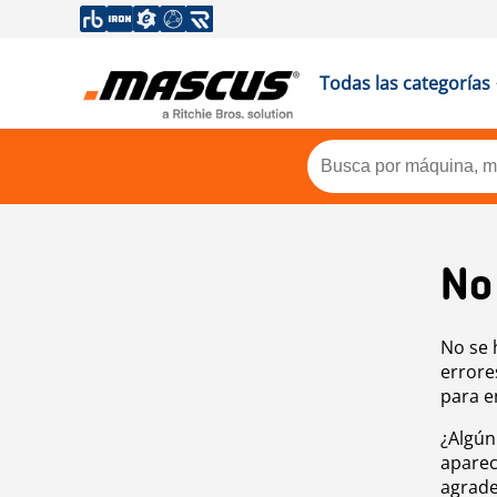
Todas las categorías
No
No se 
errore
para e
¿Algún
aparec
agrade