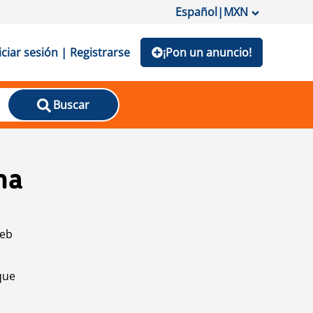
Español
|
MXN
iciar sesión | Registrarse
¡Pon un anuncio!
Buscar
na
web
que