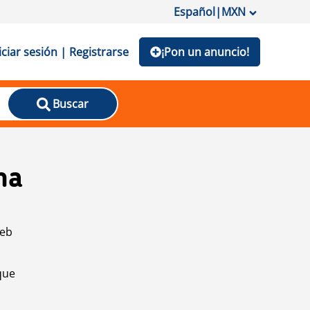
Español
|
MXN
iciar sesión | Registrarse
¡Pon un anuncio!
Buscar
na
web
que