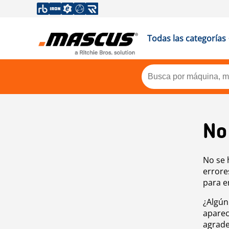
Todas las categorías
No
No se 
errore
para e
¿Algún
aparec
agrade