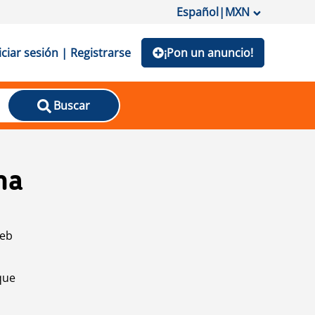
Español
|
MXN
iciar sesión | Registrarse
¡Pon un anuncio!
Buscar
na
web
que