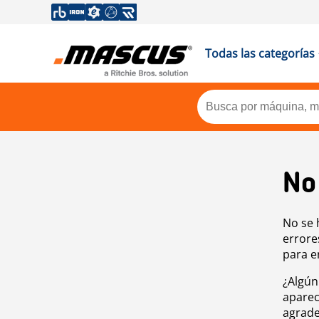
Todas las categorías
No
No se 
errore
para e
¿Algún
aparec
agrade