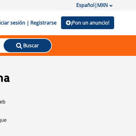
Español
|
MXN
iciar sesión | Registrarse
¡Pon un anuncio!
Buscar
na
web
que