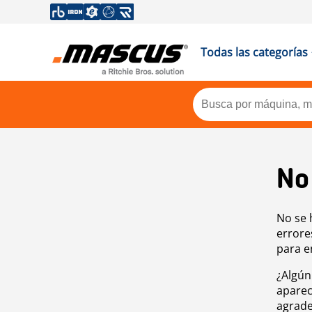
Todas las categorías
No
No se 
errore
para e
¿Algún
aparec
agrade