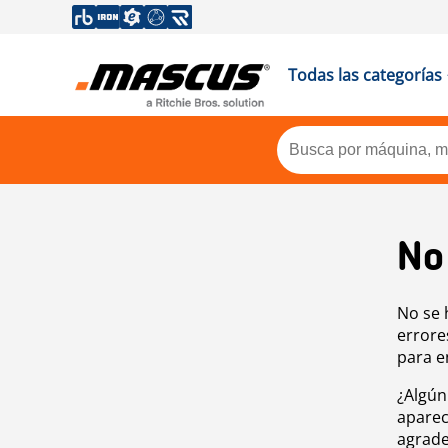
Todas las categorías
No
No se 
errore
para e
¿Algún
aparec
agrade