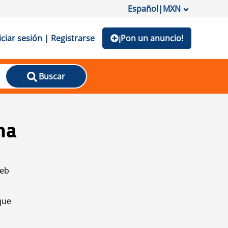
Español
|
MXN
iciar sesión | Registrarse
¡Pon un anuncio!
Buscar
na
web
que