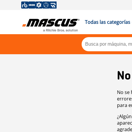
Todas las categorías
No
No se 
errore
para e
¿Algún
aparec
agrade