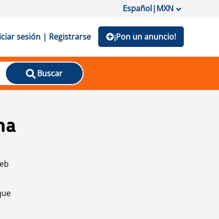
Español
|
MXN
iciar sesión | Registrarse
¡Pon un anuncio!
Buscar
na
web
que