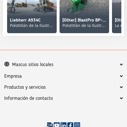
Liebherr A934C
[Other] BlastPro BP-9-110V
Polotitlán de la Ilustración
Polotitlán de la Ilustración
La Ant
Mascus sitios locales
Empresa
Productos y servicios
Información de contacto