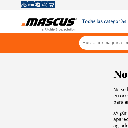
Todas las categorías
No
No se 
errore
para e
¿Algún
aparec
agrade