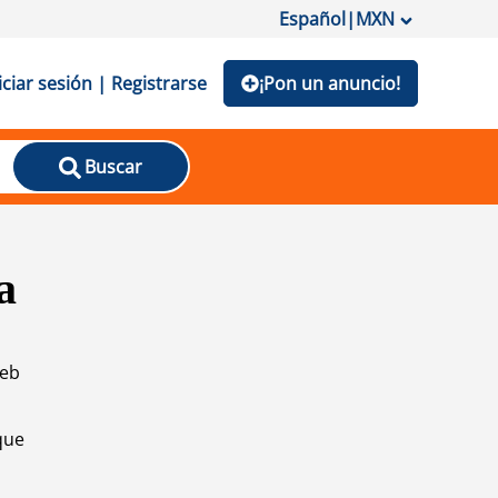
Español
|
MXN
iciar sesión | Registrarse
¡Pon un anuncio!
Buscar
a
web
que