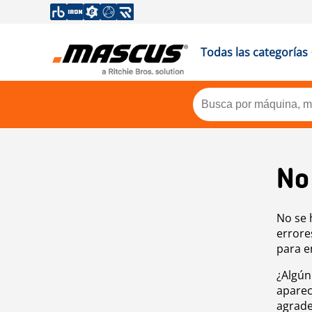
Todas las categorías
No
No se 
errore
para e
¿Algún
aparec
agrade