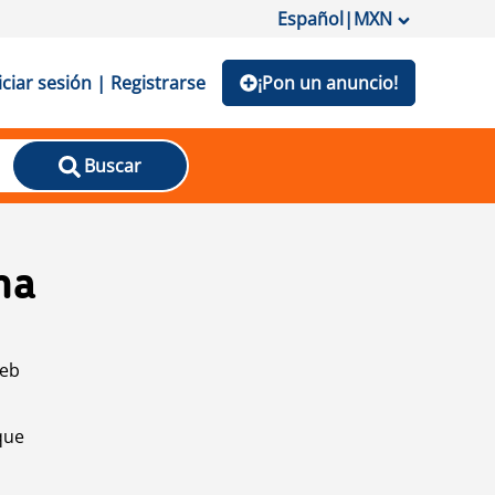
Español
|
MXN
iciar sesión | Registrarse
¡Pon un anuncio!
Buscar
na
web
que