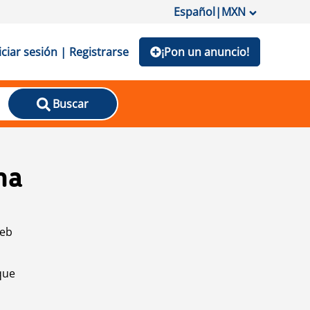
Español
|
MXN
iciar sesión | Registrarse
¡Pon un anuncio!
Buscar
na
web
que