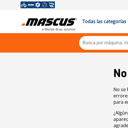
Todas las categorías
No
No se 
errore
para e
¿Algún
aparec
agrade