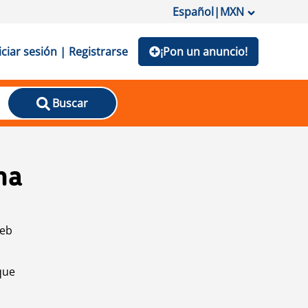
Español
|
MXN
iciar sesión | Registrarse
¡Pon un anuncio!
Buscar
na
web
que