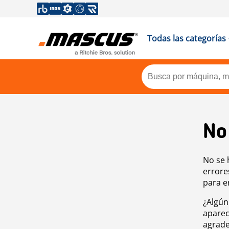
Todas las categorías
No
No se 
errore
para e
¿Algún
aparec
agrade