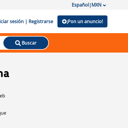
Español
|
MXN
iciar sesión | Registrarse
¡Pon un anuncio!
Buscar
na
web
que