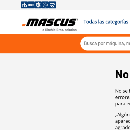
Todas las categorías
No
No se 
errore
para e
¿Algún
aparec
agrade