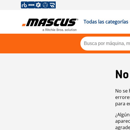
Todas las categorías
No
No se 
errore
para e
¿Algún
aparec
agrade