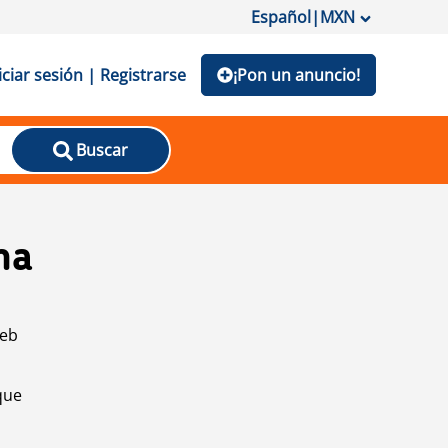
Español
|
MXN
iciar sesión | Registrarse
¡Pon un anuncio!
Buscar
na
web
que