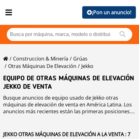
¡Pon un anuncio!
Construccion & Minería
Grúas
Otras Máquinas De Elevación
Jekko
EQUIPO DE OTRAS MÁQUINAS DE ELEVACIÓN
JEKKO DE VENTA
Busque anuncios de equipo usado de Jekko otras
máquinas de elevación de venta en América Latina. Los
anuncios más recientes están las primeras posiciones.
Para buscar equipo usado de Jekko otras máquinas de
elevación haga clic en los botones de marca, año, precio,
horas de uso, país. Para buscar cualquier equipo usado
JEKKO OTRAS MÁQUINAS DE ELEVACIÓN A LA VENTA : 7
de venta haga clic en este enlace
otras máquinas de