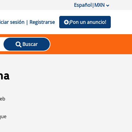
Español
|
MXN
iciar sesión | Registrarse
¡Pon un anuncio!
Buscar
na
web
que