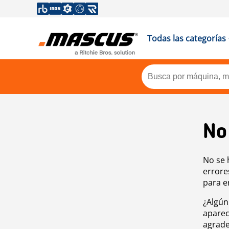
Todas las categorías
No
No se 
errore
para e
¿Algún
aparec
agrade