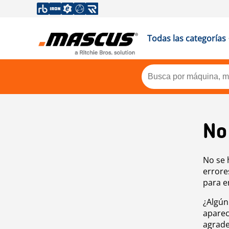
Todas las categorías
No
No se 
errore
para e
¿Algún
aparec
agrade