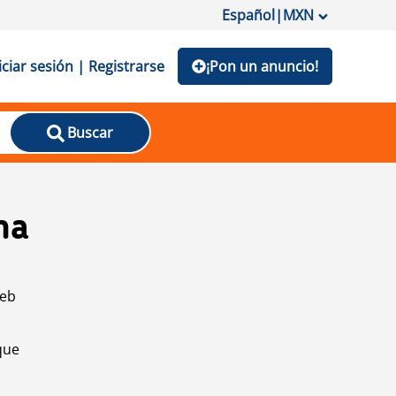
Español
|
MXN
iciar sesión | Registrarse
¡Pon un anuncio!
Buscar
na
web
que