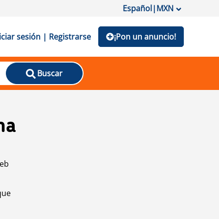
Español
|
MXN
iciar sesión | Registrarse
¡Pon un anuncio!
Buscar
na
web
que