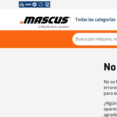
Todas las categorías
No
No se 
errore
para e
¿Algún
aparec
agrade