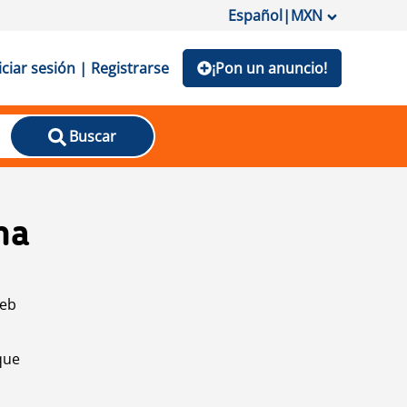
Español
|
MXN
iciar sesión | Registrarse
¡Pon un anuncio!
Buscar
na
web
que