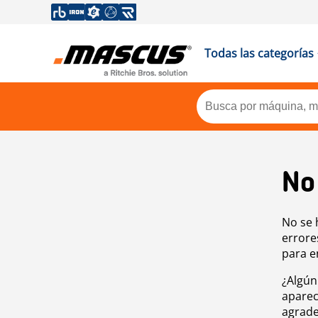
Todas las categorías
No
No se 
errore
para e
¿Algún
aparec
agrade