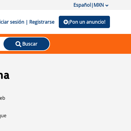
Español
|
MXN
iciar sesión | Registrarse
¡Pon un anuncio!
Buscar
na
web
que