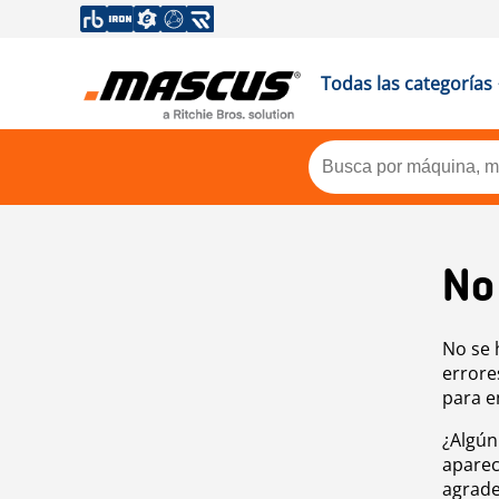
Todas las categorías
No
No se 
errore
para e
¿Algún
aparec
agrade