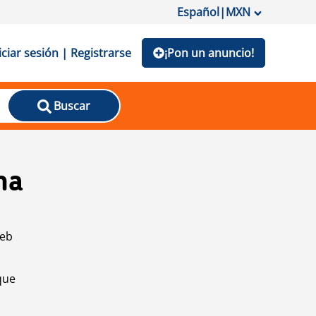
Español
|
MXN
iciar sesión | Registrarse
¡Pon un anuncio!
Buscar
na
web
que