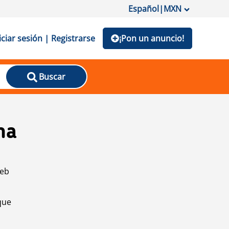
Español
|
MXN
iciar sesión | Registrarse
¡Pon un anuncio!
Buscar
na
web
que