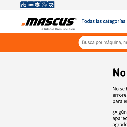
Todas las categorías
No
No se 
errore
para e
¿Algún
aparec
agrade