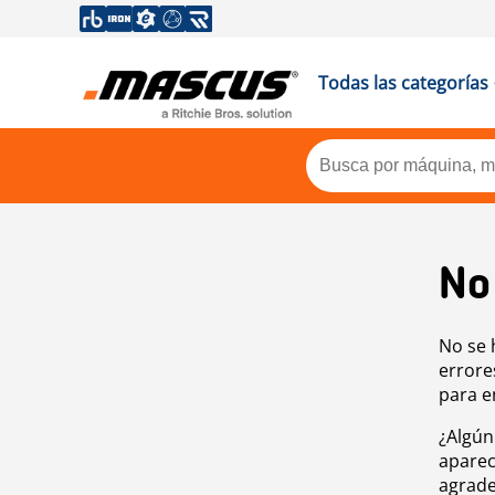
Todas las categorías
No
No se 
errore
para e
¿Algún
aparec
agrade