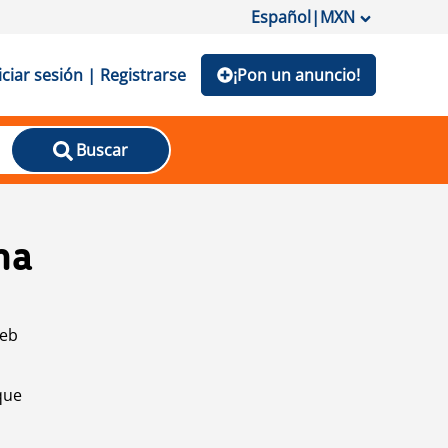
Español
|
MXN
iciar sesión | Registrarse
¡Pon un anuncio!
Buscar
na
web
que