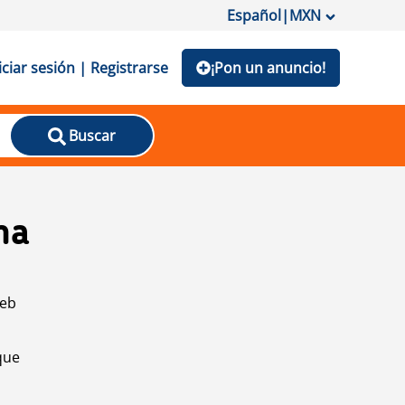
Español
|
MXN
iciar sesión | Registrarse
¡Pon un anuncio!
Buscar
na
web
que