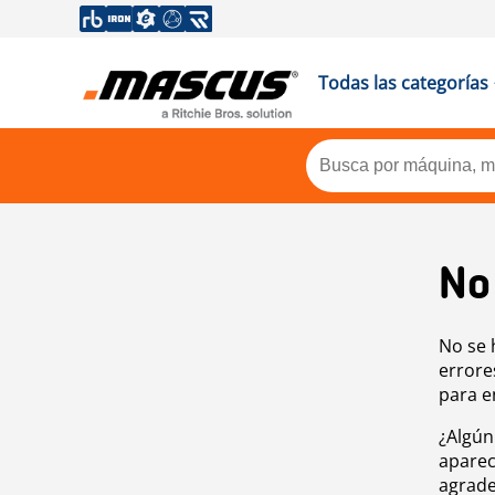
Todas las categorías
No
No se 
errore
para e
¿Algún
aparec
agrade