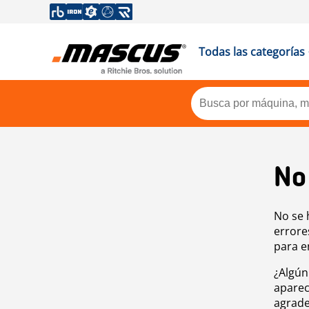
Todas las categorías
No
No se 
errore
para e
¿Algún
aparec
agrade