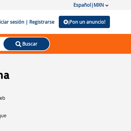
Español
|
MXN
iciar sesión | Registrarse
¡Pon un anuncio!
Buscar
na
web
que