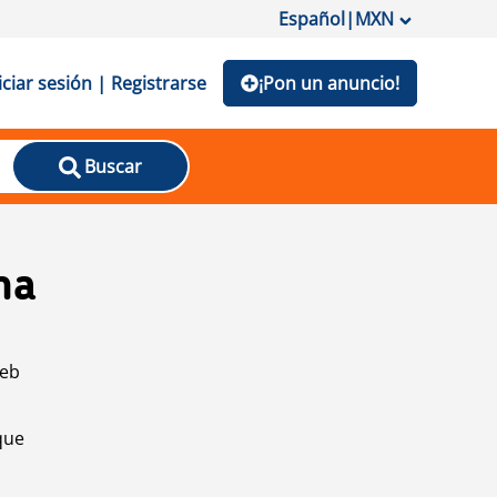
Español
|
MXN
iciar sesión | Registrarse
¡Pon un anuncio!
Buscar
na
web
que