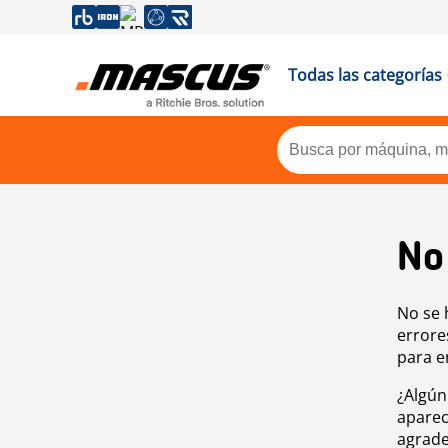
Todas las categorías
No
No se 
errore
para e
¿Algún
aparec
agrade