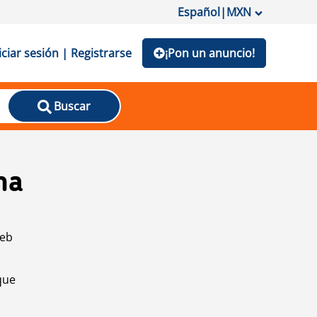
Español
|
MXN
iciar sesión | Registrarse
¡Pon un anuncio!
Buscar
na
web
que