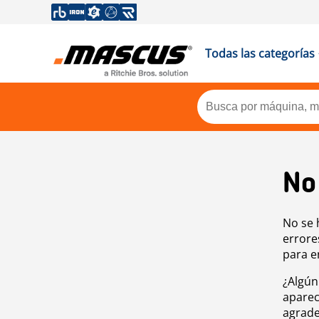
Todas las categorías
No
No se 
errore
para e
¿Algún
aparec
agrade